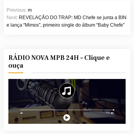
Navegação
Previous:
m
de
Next:
REVELAÇÃO DO TRAP: MD Chefe se junta a BIN
Post
e lança “Mimos”, primeiro single do álbum “Baby Chefe”
RÁDIO NOVA MPB 24H – Clique e
ouça