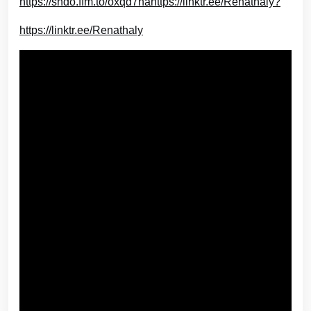
https://sndo.ffm.to/oxqd7nahttps://linktr.ee/Renathaly?
https://linktr.ee/Renathaly