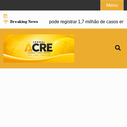
Skip
Menu
to
content
Breaking News
da dengue e Brasil pode registrar 1,7 milhão de casos em 202