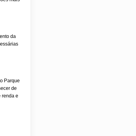
mento da
cessárias
 o Parque
hecer de
e renda e