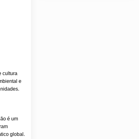
 cultura
mbiental e
unidades.
gião é um
oram
tico global.