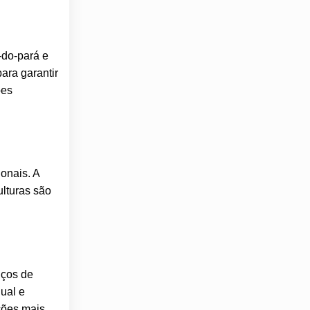
-do-pará e
ara garantir
ões
onais. A
ulturas são
iços de
ual e
ções mais