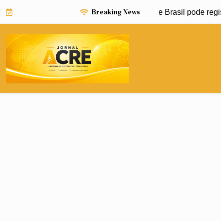
Skip
Breaking News
iño pode impulsionar avanço da dengue e Brasil pode registra
to
content