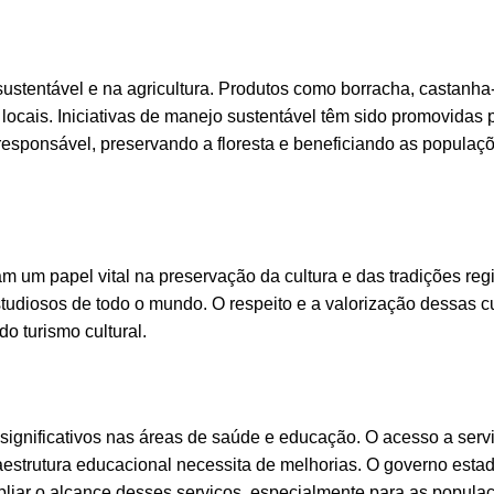
ustentável e na agricultura. Produtos como borracha, castanha
ocais. Iniciativas de manejo sustentável têm sido promovidas p
responsável, preservando a floresta e beneficiando as populaç
 um papel vital na preservação da cultura e das tradições regi
 estudiosos de todo o mundo. O respeito e a valorização dessas c
o turismo cultural.
 significativos nas áreas de saúde e educação. O acesso a serv
aestrutura educacional necessita de melhorias. O governo estad
liar o alcance desses serviços, especialmente para as popula