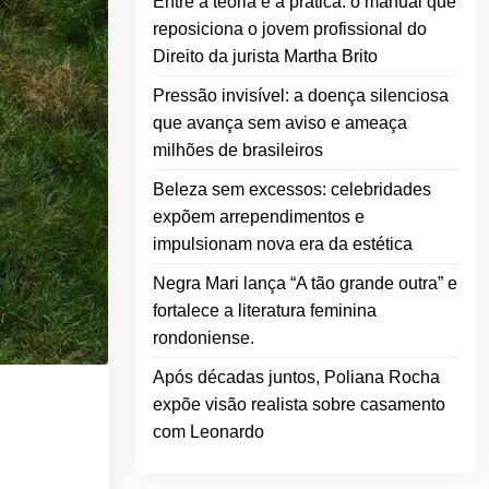
Entre a teoria e a prática: o manual que
reposiciona o jovem profissional do
Direito da jurista Martha Brito
Pressão invisível: a doença silenciosa
que avança sem aviso e ameaça
milhões de brasileiros
Beleza sem excessos: celebridades
expõem arrependimentos e
impulsionam nova era da estética
Negra Mari lança “A tão grande outra” e
fortalece a literatura feminina
rondoniense.
Após décadas juntos, Poliana Rocha
expõe visão realista sobre casamento
com Leonardo