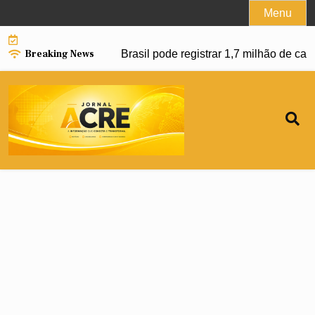
Skip
Menu
to
content
Breaking News
 avanço da dengue e Brasil pode registrar 1,7 milhão de casos