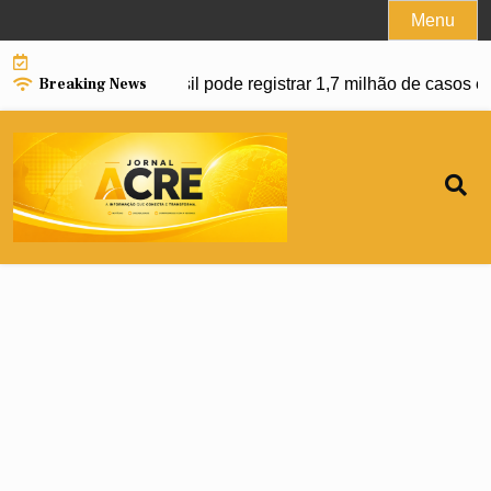
Skip
Menu
to
content
Breaking News
nço da dengue e Brasil pode registrar 1,7 milhão de casos em 