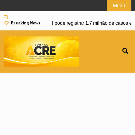
Skip
Menu
to
content
Breaking News
anço da dengue e Brasil pode registrar 1,7 milhão de casos em