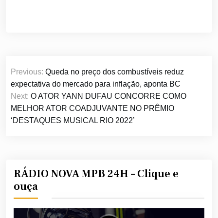
Navegação
Previous:
Queda no preço dos combustíveis reduz
de
expectativa do mercado para inflação, aponta BC
Post
Next:
O ATOR YANN DUFAU CONCORRE COMO
MELHOR ATOR COADJUVANTE NO PRÊMIO
‘DESTAQUES MUSICAL RIO 2022’
RÁDIO NOVA MPB 24H – Clique e
ouça