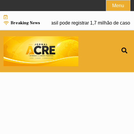
Skip
Menu
to
content
Breaking News
anço da dengue e Brasil pode registrar 1,7 milhão de casos e