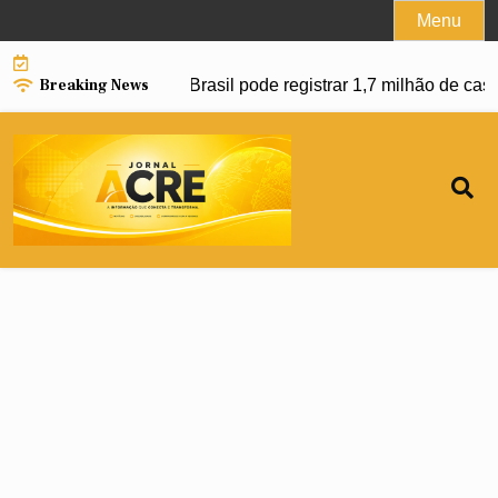
Skip
Menu
to
content
Breaking News
avanço da dengue e Brasil pode registrar 1,7 milhão de casos