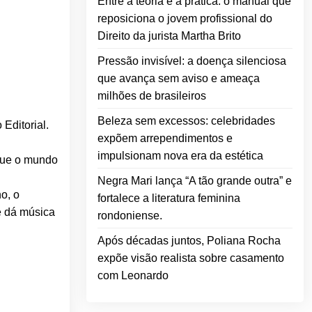
Entre a teoria e a prática: o manual que
reposiciona o jovem profissional do
Direito da jurista Martha Brito
Pressão invisível: a doença silenciosa
que avança sem aviso e ameaça
milhões de brasileiros
Beleza sem excessos: celebridades
Editorial.
expõem arrependimentos e
impulsionam nova era da estética
 que o mundo
Negra Mari lança “A tão grande outra” e
o, o
fortalece a literatura feminina
e dá música
rondoniense.
Após décadas juntos, Poliana Rocha
expõe visão realista sobre casamento
com Leonardo