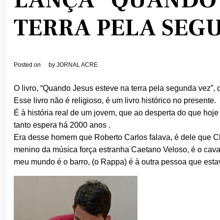
LANÇA “QUANDO 
TERRA PELA SEG
Posted on
by
JORNAL ACRE
O livro, “Quando Jesus esteve na terra pela segunda vez”, d
Esse livro não é religioso, é um livro histórico no presente.
É à história real de um jovem, que ao desperta do que hoj
tanto espera há 2000 anos .
Era desse homem que Roberto Carlos falava, é dele que Char
menino da música força estranha Caetano Veloso, é o caval
meu mundo é o barro, (o Rappa) é à outra pessoa que estava