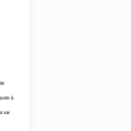
 de
justo à
a vai