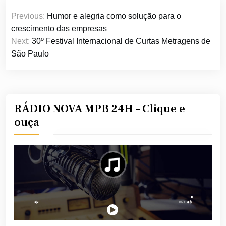
Navegação
Previous:
Humor e alegria como solução para o
de
crescimento das empresas
Post
Next:
30º Festival Internacional de Curtas Metragens de
São Paulo
RÁDIO NOVA MPB 24H – Clique e
ouça