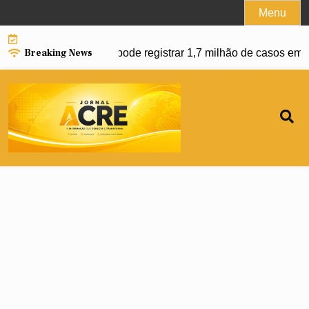
Skip
Menu
to
content
Breaking News
da dengue e Brasil pode registrar 1,7 milhão de casos em 202