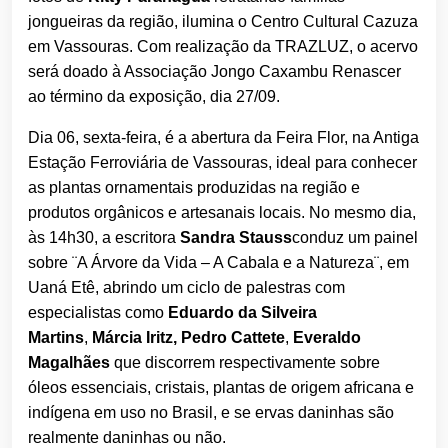
jongueiras da região, ilumina o Centro Cultural Cazuza
em Vassouras. Com realização da TRAZLUZ, o acervo
será doado à Associação Jongo Caxambu Renascer
ao término da exposição, dia 27/09.
Dia 06, sexta-feira, é a abertura da Feira Flor, na Antiga
Estação Ferroviária de Vassouras, ideal para conhecer
as plantas ornamentais produzidas na região e
produtos orgânicos e artesanais locais. No mesmo dia,
às 14h30, a escritora
Sandra Stauss
conduz um painel
sobre ¨A Árvore da Vida – A Cabala e a Natureza¨, em
Uaná Etê, abrindo um ciclo de palestras com
especialistas como
Eduardo da Silveira
Martins
,
Márcia Iritz,
Pedro Cattete
,
Everaldo
Magalhães
que discorrem respectivamente sobre
óleos essenciais, cristais, plantas de origem africana e
indígena em uso no Brasil, e se ervas daninhas são
realmente daninhas ou não.