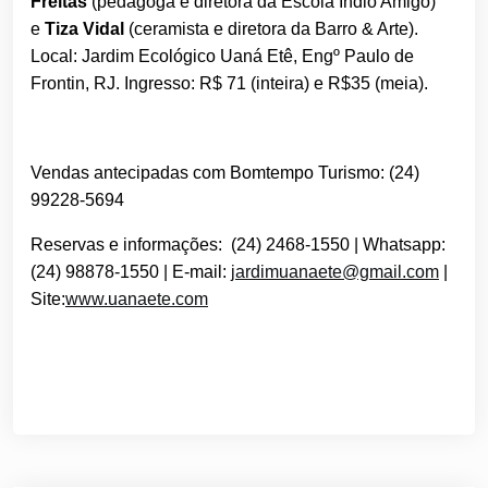
Freitas
(pedagoga e diretora da Escola Índio Amigo)
e
Tiza Vidal
(ceramista e diretora da Barro & Arte).
Local: Jardim Ecológico Uaná Etê, Engº Paulo de
Frontin, RJ. Ingresso: R$ 71 (inteira) e R$35 (meia).
Vendas antecipadas com Bomtempo Turismo: (24)
99228-5694
Reservas e informações: (24) 2468-1550 | Whatsapp:
(24) 98878-1550 | E-mail:
jardimuanaete@gmail.
com
|
Site:
www.uanaete.com