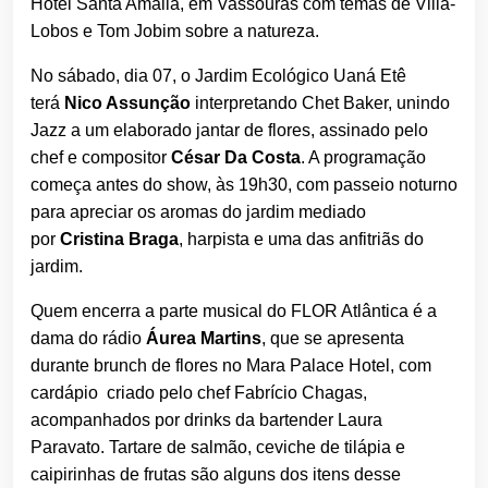
Hotel Santa Amália, em Vassouras com temas de Villa-
Lobos e Tom Jobim sobre a natureza.
No sábado, dia 07, o Jardim Ecológico Uaná Etê
terá
Nico Assunção
interpretando Chet Baker, unindo
Jazz a um elaborado jantar de flores, assinado pelo
chef e compositor
César Da Costa
. A programação
começa antes do show, às 19h30, com passeio noturno
para apreciar os aromas do jardim mediado
por
Cristina Braga
, harpista e uma das anfitriãs do
jardim.
Quem encerra a parte musical do FLOR Atlântica é a
dama do rádio
Áurea Martins
, que se apresenta
durante brunch de flores no Mara Palace Hotel, com
cardápio criado pelo chef Fabrício Chagas,
acompanhados por drinks da bartender Laura
Paravato. Tartare de salmão, ceviche de tilápia e
caipirinhas de frutas são alguns dos itens desse