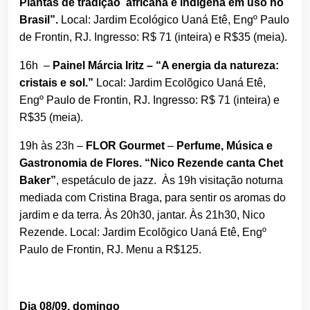
Plantas de tradição africana e indígena em uso no
Brasil”.
Local: Jardim Ecológico Uaná Etê, Engº Paulo
de Frontin, RJ. Ingresso: R$ 71 (inteira) e R$35 (meia).
16h –
Painel Márcia Iritz – “A energia da natureza:
cristais e sol.”
Local: Jardim Ecolõgico Uaná Etê,
Engº Paulo de Frontin, RJ. Ingresso: R$ 71 (inteira) e
R$35 (meia).
19h às 23h –
FLOR Gourmet
–
Perfume, Música e
Gastronomia de Flores.
“Nico Rezende canta Chet
Baker”
, espetáculo de jazz. Às 19h visitação noturna
mediada com Cristina Braga, para sentir os aromas do
jardim e da terra. Às 20h30, jantar. Às 21h30, Nico
Rezende. Local: Jardim Ecolõgico Uaná Etê, Engº
Paulo de Frontin, RJ. Menu a R$125.
Dia 08/09, domingo