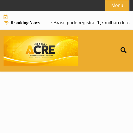
Skip
Menu
to
content
Breaking News
ar avanço da dengue e Brasil pode registrar 1,7 milhão de ca