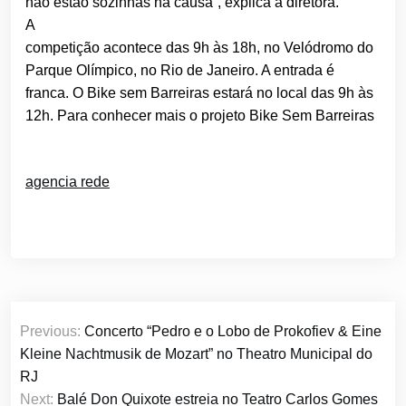
não estão sozinhas na causa”, explica a diretora.
A
competição acontece das 9h às 18h, no Velódromo do
Parque Olímpico, no Rio de Janeiro. A entrada é
franca. O Bike sem Barreiras estará no local das 9h às
12h. Para conhecer mais o projeto Bike Sem Barreiras
agencia rede
Navegação
Previous:
Concerto “Pedro e o Lobo de Prokofiev & Eine
de
Kleine Nachtmusik de Mozart” no Theatro Municipal do
Post
RJ
Next:
Balé Don Quixote estreia no Teatro Carlos Gomes