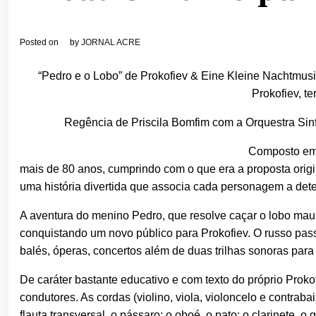
Posted on
by
JORNAL ACRE
“Pedro e o Lobo” de Prokofiev & Eine Kleine Nachtmusi
Prokofiev, t
Regência de Priscila Bomfim com a Orquestra Sinf
Composto em 
mais de 80 anos, cumprindo com o que era a proposta origi
uma história divertida que associa cada personagem a det
A aventura do menino Pedro, que resolve caçar o lobo ma
conquistando um novo público para Prokofiev. O russo pas
balés, óperas, concertos além de duas trilhas sonoras para 
De caráter bastante educativo e com texto do próprio Proko
condutores. As cordas (violino, viola, violoncelo e contrab
flauta transversal, o pássaro; o oboé, o pato; o clarinete,