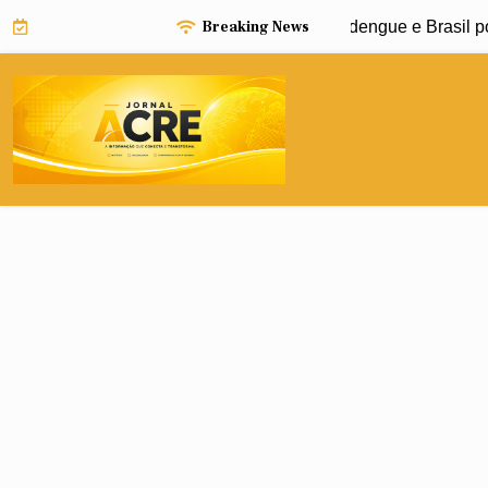
Skip
Breaking News
El Niño pode impulsionar avanço da dengue e Brasil pode 
to
content