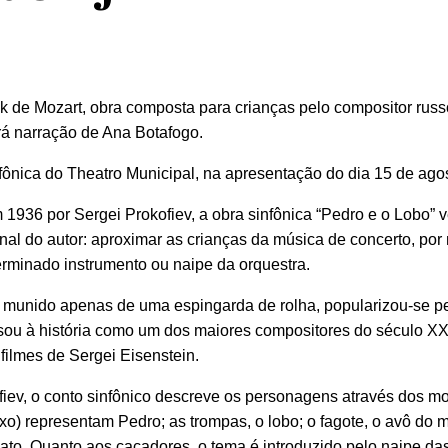
k de Mozart, obra composta para crianças pelo compositor russ
erá narração de Ana Botafogo.
ônica do Theatro Municipal, na apresentação do dia 15 de agos
1936 por Sergei Prokofiev, a obra sinfônica “Pedro e o Lobo” 
nal do autor: aproximar as crianças da música de concerto, por
erminado instrumento ou naipe da orquestra.
u munido apenas de uma espingarda de rolha, popularizou-se p
sou à história como um dos maiores compositores do século X
filmes de Sergei Eisenstein.
fiev, o conto sinfônico descreve os personagens através dos mo
aixo) representam Pedro; as trompas, o lobo; o fagote, o avô do 
 o gato. Quanto aos caçadores, o tema é introduzido pelo naipe d