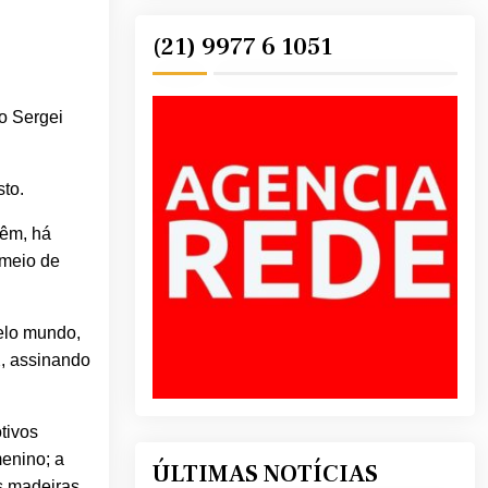
(21) 9977 6 1051
o Sergei
to.
vêm, há
 meio de
elo mundo,
X, assinando
tivos
menino; a
ÚLTIMAS NOTÍCIAS
as madeiras