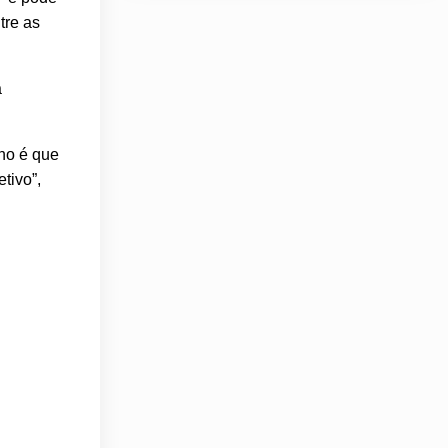
tre as
a
rno é que
tivo”,