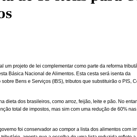
os
 um projeto de lei complementar como parte da reforma tributá
sta Básica Nacional de Alimentos. Esta cesta será isenta da
obre Bens e Serviços (IBS), tributos que substituirão o PIS, C
a dieta dos brasileiros, como arroz, feijão, leite e pão. No entan
senção total de impostos, mas sim com uma redução de 60% nas
governo foi conservador ao compor a lista dos alimentos com i
ributário, aponta que a escolha de uma lista reduzida reflete a