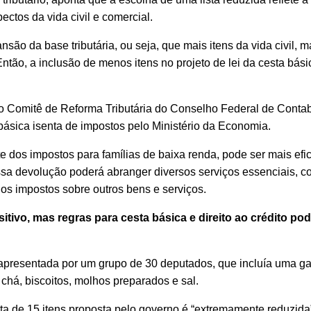
ectos da vida civil e comercial.
nsão da base tributária, ou seja, que mais itens da vida civil, m
Então, a inclusão de menos itens no projeto de lei da cesta bási
 Comitê de Reforma Tributária do Conselho Federal de Contab
básica isenta de impostos pelo Ministério da Economia.
dos impostos para famílias de baixa renda, pode ser mais efic
ssa devolução poderá abranger diversos serviços essenciais, 
os impostos sobre outros bens e serviços.
sitivo, mas regras para cesta básica e direito ao crédito p
a apresentada por um grupo de 30 deputados, que incluía uma 
chá, biscoitos, molhos preparados e sal.
ista de 15 itens proposta pelo governo é “extremamente reduzida