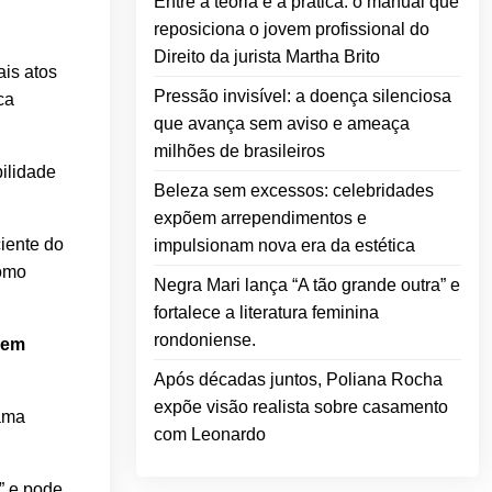
Entre a teoria e a prática: o manual que
reposiciona o jovem profissional do
Direito da jurista Martha Brito
ais atos
Pressão invisível: a doença silenciosa
ca
que avança sem aviso e ameaça
milhões de brasileiros
ilidade
Beleza sem excessos: celebridades
expõem arrependimentos e
iente do
impulsionam nova era da estética
como
Negra Mari lança “A tão grande outra” e
fortalece a literatura feminina
rondoniense.
odem
Após décadas juntos, Poliana Rocha
expõe visão realista sobre casamento
gama
com Leonardo
” e pode