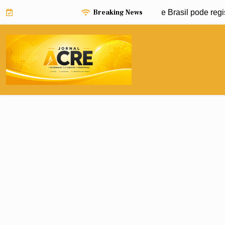
Skip
Breaking News
pode impulsionar avanço da dengue e Brasil pode registrar 1,
to
content