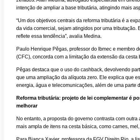
intenção de ampliar a base tributária, atingindo mais asp
“Um dos objetivos centrais da reforma tributária é a expa
da vida comercial, sejam atingidos por uma tributação. 
reflete essa tendência”, avalia Medina.
Paulo Henrique Pêgas, professor do Ibmec e membro do
(CFC), concorda com a limitação da extensão da cesta 
Pêgas destaca que o uso do cashback, devolvendo parte 
que uma ampliação da alíquota zero. Ele explica que e
energia, água e telecomunicações, além de uma parte d
Reforma tributária: projeto de lei complementar é po
melhorar
No entanto, a proposta do governo contrasta com outr
mais ampla de itens na cesta básica, como carnes, mel, 
Para Bianca Xavier, professora da FGV Direito Rio, a l