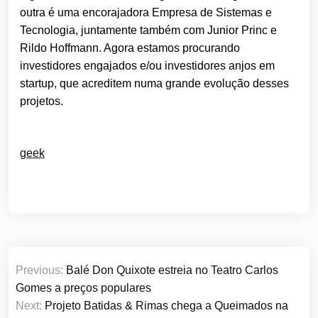
outra é uma encorajadora Empresa de Sistemas e
Tecnologia, juntamente também com Junior Princ e
Rildo Hoffmann. Agora estamos procurando
investidores engajados e/ou investidores anjos em
startup, que acreditem numa grande evolução desses
projetos.
geek
Navegação
Previous:
Balé Don Quixote estreia no Teatro Carlos
de
Gomes a preços populares
Post
Next:
Projeto Batidas & Rimas chega a Queimados na