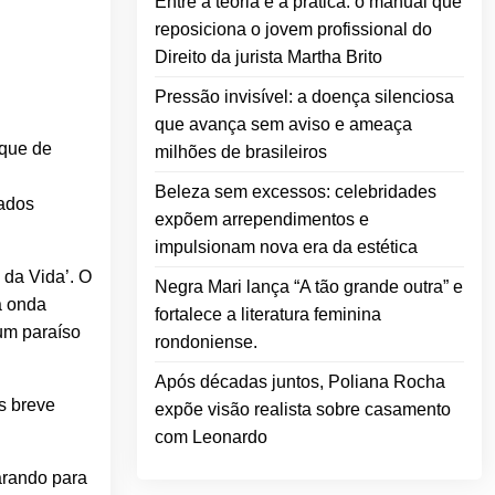
Entre a teoria e a prática: o manual que
reposiciona o jovem profissional do
Direito da jurista Martha Brito
Pressão invisível: a doença silenciosa
que avança sem aviso e ameaça
oque de
milhões de brasileiros
Beleza sem excessos: celebridades
tados
expõem arrependimentos e
impulsionam nova era da estética
 da Vida’. O
Negra Mari lança “A tão grande outra” e
a onda
fortalece a literatura feminina
 um paraíso
rondoniense.
Após décadas juntos, Poliana Rocha
s breve
expõe visão realista sobre casamento
com Leonardo
arando para