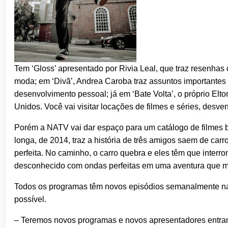
Tem ‘Gloss’ apresentado por Rivia Leal, que traz resenha
moda; em ‘Divã’, Andrea Caroba traz assuntos importantes
desenvolvimento pessoal; já em ‘Bate Volta’, o próprio Elt
Unidos. Você vai visitar locações de filmes e séries, desve
Porém a NATV vai dar espaço para um catálogo de filmes b
longa, de 2014, traz a história de três amigos saem de car
perfeita. No caminho, o carro quebra e eles têm que interr
desconhecido com ondas perfeitas em uma aventura que m
Todos os programas têm novos episódios semanalmente na
possível.
– Teremos novos programas e novos apresentadores entra