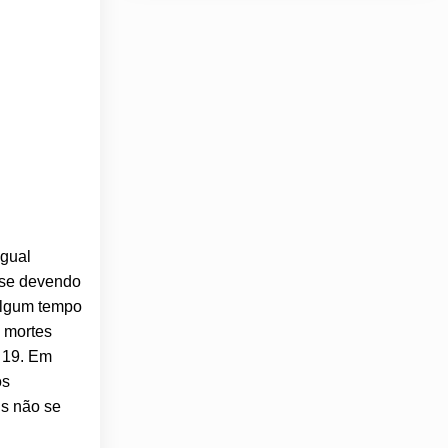
igual
 se devendo
algum tempo
m mortes
d 19. Em
os
is não se