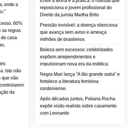
Entre a teoria e a prática: o manual que
a, onde a
reposiciona o jovem profissional do
o.”
Direito da jurista Martha Brito
ucesso. 60%
Pressão invisível: a doença silenciosa
e as regras
que avança sem aviso e ameaça
 de casa
milhões de brasileiros
as,
Beleza sem excessos: celebridades
expõem arrependimentos e
tes
impulsionam nova era da estética
a. Isto não
Negra Mari lança “A tão grande outra” e
s que não
fortalece a literatura feminina
 controlarem
rondoniense.
zação da
Após décadas juntos, Poliana Rocha
expõe visão realista sobre casamento
com Leonardo