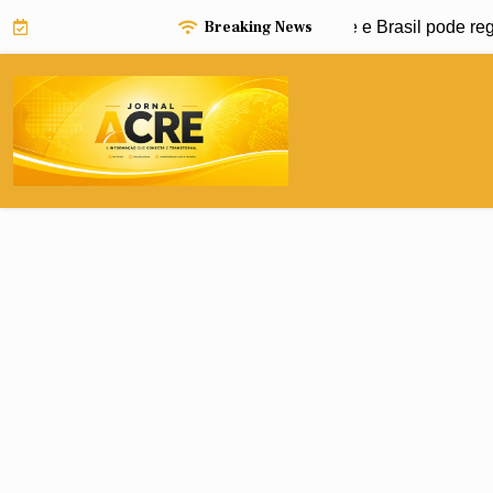
Skip
Breaking News
Niño pode impulsionar avanço da dengue e Brasil pode registr
to
content