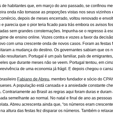
s de habitantes que, em março do ano passado, se confinou m
eira onda não tomasse as proporções vistas nos seus vizinhos
comércio, depois de meses encerrado, voltou renovado e envol
 parecia que o pior teria ficado para trás embora os avisos f
tadas sem grandes consternações. Impunha-se o regresso à es
ime de ensino online. Vozes contra e vozes a favor da decisão
ovo com uma crescente onda de novos casos. Foram as festas f
o ditaram a mudança do destino. Os governantes sabiam que os
ão resultariam. Portugal é um país familiar, país de emigrantes
queles que durante meses não se veem. Portugal tentou, em cima
sobrevivência de uma economia já frágil. E depois chegou o cans
brasileiro
Fabiano de Abreu
, membro fundador e sócio do CPAH
gueses. A população está cansada e a ansiedade constante ch
Contrariamente ao Brasil as regras aqui foram duras e duram 
nada semelhante ao normal. No natal e final de ano as pessoas
, relata. Abreu acrescenta ainda que, “os números eram crescent
, na altura das festas fez disparar os números. Também o relax