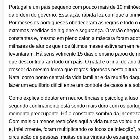
Portugal é um país pequeno com pouco mais de 10 milhõe
da ordem do governo. Esta ação rápida fez com que a prim
Por meses os portugueses obedeceram as regras e todo o 
extremas medidas de higiene e segurança. O verão chegou e
constantes e, mesmo em pleno calor, a máscara foram ado
milhares de alunos que nos últimos meses estiveram em reg
levantaram. Há sensivelmente 15 dias o ensino parou de n
que descontrolaram todo um país. O natal e o final de an
crescer da mesma forma que regras rigorosas nesta altura n
Natal como ponto central da vida familiar e da reunião da
fazer um equilíbrio difícil entre um controle de casos e a 
Como explica o doutor em neurociências e psicologia luso 
segundo confinamento está sendo mais duro com os portu
momento preocupante. Há a constante sombra da incerteza. 
Com mais ou menos restrições aqui a vida nunca voltou a 
e, infelizmente, foram multiplicando os focos de infecção”
circulação de pessoas, muitas delas vindas do estrangeiro