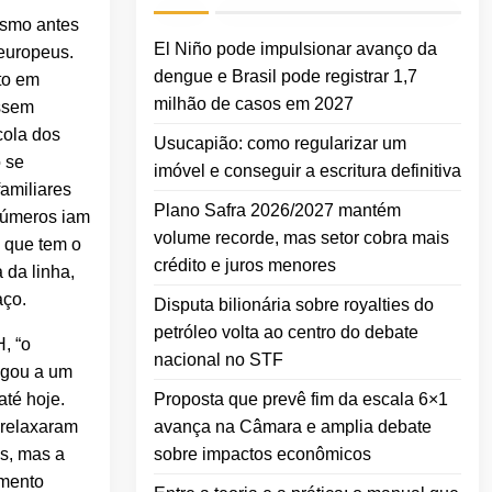
esmo antes
El Niño pode impulsionar avanço da
 europeus.
dengue e Brasil pode registrar 1,7
to em
milhão de casos em 2027
ossem
cola dos
Usucapião: como regularizar um
 se
imóvel e conseguir a escritura definitiva
amiliares
Plano Safra 2026/2027 mantém
 números iam
volume recorde, mas setor cobra mais
, que tem o
crédito e juros menores
 da linha,
aço.
Disputa bilionária sobre royalties do
petróleo volta ao centro do debate
, “o
nacional no STF
egou a um
Proposta que prevê fim da escala 6×1
até hoje.
avança na Câmara e amplia debate
 relaxaram
sobre impactos econômicos
es, mas a
amento