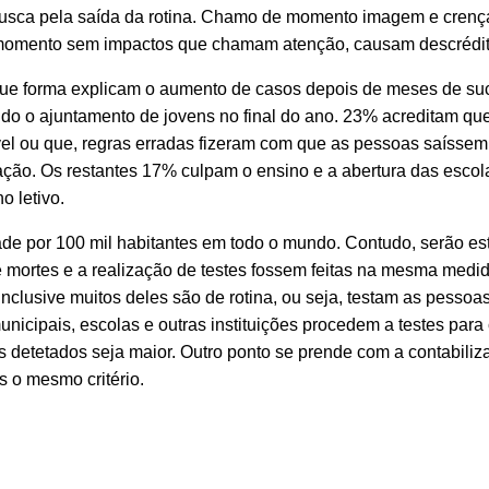
a busca pela saída da rotina. Chamo de momento imagem e crenç
 momento sem impactos que chamam atenção, causam descrédit
e que forma explicam o aumento de casos depois de meses de s
tudo o ajuntamento de jovens no final do ano. 23% acreditam qu
l ou que, regras erradas fizeram com que as pessoas saíssem
ação. Os restantes 17% culpam o ensino e a abertura das escol
o letivo.
ade por 100 mil habitantes em todo o mundo. Contudo, serão es
 mortes e a realização de testes fossem feitas na mesma medid
nclusive muitos deles são de rotina, ou seja, testam as pessoa
cipais, escolas e outras instituições procedem a testes para
os detetados seja maior. Outro ponto se prende com a contabili
 o mesmo critério.