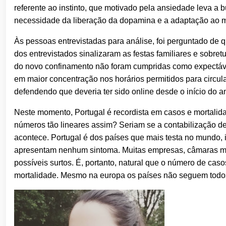
referente ao instinto, que motivado pela ansiedade leva 
necessidade da liberação da dopamina e a adaptação ao
Às pessoas entrevistadas para análise, foi perguntado d
dos entrevistados sinalizaram as festas familiares e sobre
do novo confinamento não foram cumpridas como expectáve
em maior concentração nos horários permitidos para circul
defendendo que deveria ter sido online desde o início do an
Neste momento, Portugal é recordista em casos e mortalid
números tão lineares assim? Seriam se a contabilização de
acontece. Portugal é dos países que mais testa no mundo, i
apresentam nenhum sintoma. Muitas empresas, câmaras muni
possíveis surtos. É, portanto, natural que o número de cas
mortalidade. Mesmo na europa os países não seguem todos