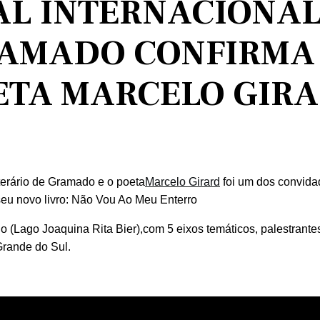
VAL INTERNACIONA
RAMADO CONFIRMA
ETA MARCELO GIR
terário de Gramado e o poeta
Marcelo Girard
foi um dos convida
seu novo livro: Não Vou Ao Meu Enterro
 (Lago Joaquina Rita Bier),com 5 eixos temáticos, palestrante
Grande do Sul.