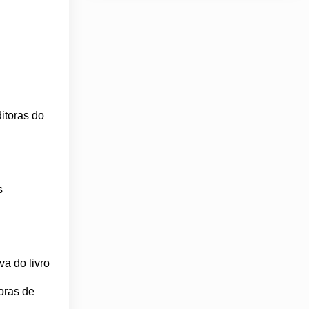
ditoras do
s
va do livro
oras de