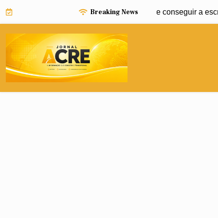
Skip
Breaking News
ucapião: como regularizar um imóvel e conseguir a escritura de
to
content