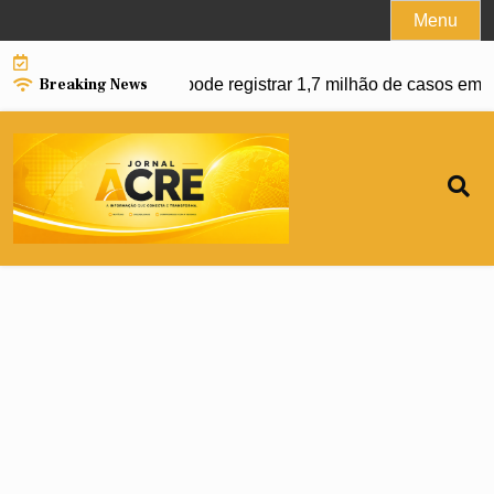
Skip
Menu
to
content
Breaking News
da dengue e Brasil pode registrar 1,7 milhão de casos em 202