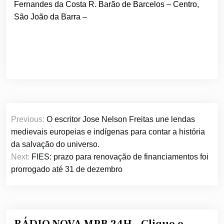
Fernandes da Costa
R. Barão de Barcelos – Centro,
São João da Barra –
Navegação
Previous:
O escritor Jose Nelson Freitas une lendas
de
medievais europeias e indígenas para contar a história
Post
da salvação do universo.
Next:
FIES: prazo para renovação de financiamentos foi
prorrogado até 31 de dezembro
RÁDIO NOVA MPB 24H – Clique e