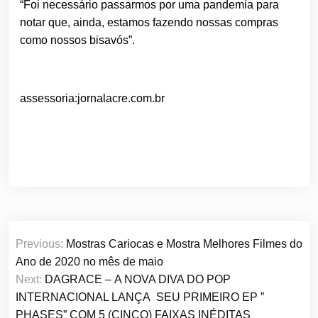
“Foi necessário passarmos por uma pandemia para
notar que, ainda, estamos fazendo nossas compras
como nossos bisavós”.
assessoria:jornalacre.com.br
Navegação
Previous:
Mostras Cariocas e Mostra Melhores Filmes do
de
Ano de 2020 no mês de maio
Post
Next:
DAGRACE – A NOVA DIVA DO POP
INTERNACIONAL LANÇA SEU PRIMEIRO EP ”
PHASES” COM 5 (CINCO) FAIXAS INÉDITAS