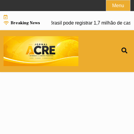
Skip
Menu
to
content
Breaking News
 avanço da dengue e Brasil pode registrar 1,7 milhão de casos