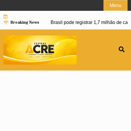
Skip
Menu
to
content
Breaking News
r avanço da dengue e Brasil pode registrar 1,7 milhão de cas