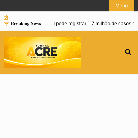
Skip
Menu
to
content
Breaking News
 da dengue e Brasil pode registrar 1,7 milhão de casos em 20