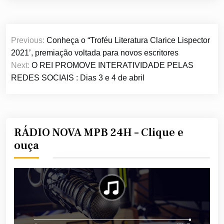
Navegação
Previous:
Conheça o “Troféu Literatura Clarice Lispector
de
2021’, premiação voltada para novos escritores
Post
Next:
O REI PROMOVE INTERATIVIDADE PELAS
REDES SOCIAIS : Dias 3 e 4 de abril
RÁDIO NOVA MPB 24H – Clique e
ouça