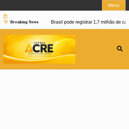
Skip
Menu
to
content
Breaking News
r avanço da dengue e Brasil pode registrar 1,7 milhão de caso