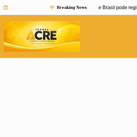
Skip
Breaking News
Niño pode impulsionar avanço da dengue e Brasil pode registr
to
content