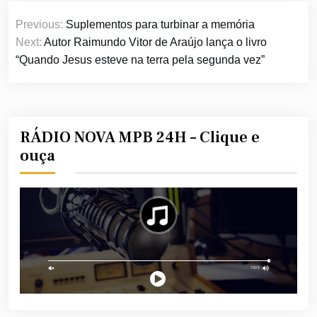
Navegação
Previous:
Suplementos para turbinar a memória
de
Next:
Autor Raimundo Vitor de Araújo lança o livro
Post
“Quando Jesus esteve na terra pela segunda vez”
RÁDIO NOVA MPB 24H – Clique e
ouça