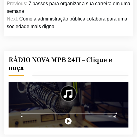
Previous:
7 passos para organizar a sua carreira em uma
de
semana
Post
Next:
Como a administração pública colabora para uma
sociedade mais digna
RÁDIO NOVA MPB 24H – Clique e
ouça