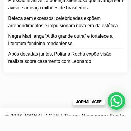
Pressão invisível: a doença silenciosa que avança sem
aviso e ameaça milhões de brasileiros
Beleza sem excessos: celebridades expõem
arrependimentos e impulsionam nova era da estética
Negra Mari lança “A tão grande outra” e fortalece a
literatura feminina rondoniense.
Após décadas juntos, Poliana Rocha expõe visão
realista sobre casamento com Leonardo
JORNAL ACRE
© 2026
JORNAL ACRE
|
Theme Newspaper Eye
by
Wp Theme Space.