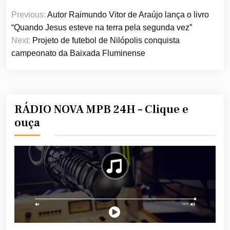
Navegação
Previous:
Autor Raimundo Vitor de Araújo lança o livro
de
“Quando Jesus esteve na terra pela segunda vez”
Post
Next:
Projeto de futebol de Nilópolis conquista
campeonato da Baixada Fluminense
RÁDIO NOVA MPB 24H – Clique e
ouça