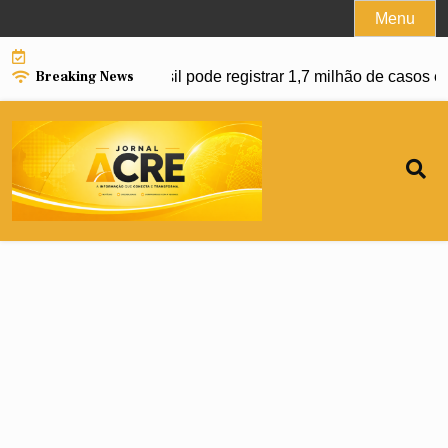
Skip
Menu
to
content
Breaking News
nço da dengue e Brasil pode registrar 1,7 milhão de casos em