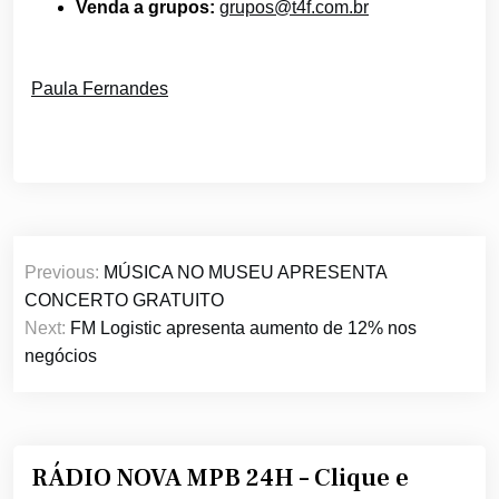
Venda a grupos:
grupos@t4f.com.br
Paula Fernandes
Navegação
Previous:
MÚSICA NO MUSEU APRESENTA
de
CONCERTO GRATUITO
Post
Next:
FM Logistic apresenta aumento de 12% nos
negócios
RÁDIO NOVA MPB 24H – Clique e