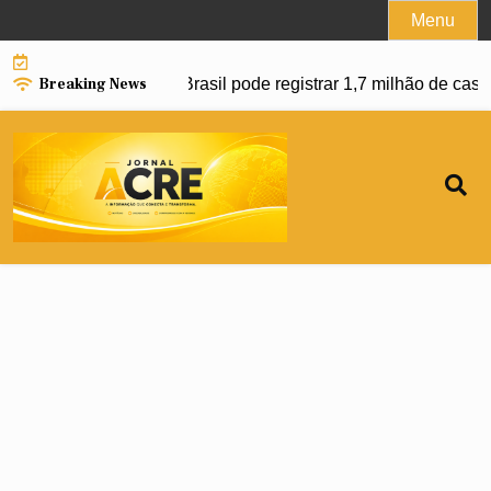
Skip
Menu
to
content
Breaking News
avanço da dengue e Brasil pode registrar 1,7 milhão de casos