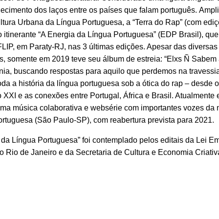
lecimento dos laços entre os países que falam português. Ampli
ultura Urbana da Língua Portuguesa, a “Terra do Rap” (com ed
 itinerante “A Energia da Língua Portuguesa” (EDP Brasil), que
IP, em Paraty-RJ, nas 3 últimas edições. Apesar das diversas
los, somente em 2019 teve seu álbum de estreia: “Elxs Ñ Sabem
onia, buscando respostas para aquilo que perdemos na travessi
da a história da língua portuguesa sob a ótica do rap – desde o
o XXI e as conexões entre Portugal, África e Brasil. Atualmente
uma música colaborativa e websérie com importantes vozes da
rtuguesa (São Paulo-SP), com reabertura prevista para 2021.
 da Língua Portuguesa” foi contemplado pelos editais da Lei E
do Rio de Janeiro e da Secretaria de Cultura e Economia Criati