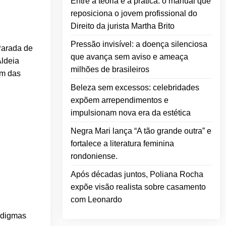
Entre a teoria e a prática: o manual que
reposiciona o jovem profissional do
Direito da jurista Martha Brito
Pressão invisível: a doença silenciosa
Parada de
que avança sem aviso e ameaça
Aldeia
milhões de brasileiros
am das
Beleza sem excessos: celebridades
expõem arrependimentos e
impulsionam nova era da estética
Negra Mari lança “A tão grande outra” e
fortalece a literatura feminina
rondoniense.
Após décadas juntos, Poliana Rocha
expõe visão realista sobre casamento
com Leonardo
radigmas