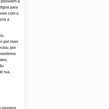
o possuem a
digna para
fosse com o
sina a
na.
do por mais
ectou, por
asileiros
ates,
ão
de rua,
e pioneira