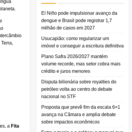
língua
planeta.
El Niño pode impulsionar avanço da
dengue e Brasil pode registrar 1,7
e
milhão de casos em 2027
ao
ntercâmbio
Usucapião: como regularizar um
 Terra,
imóvel e conseguir a escritura definitiva
Plano Safra 2026/2027 mantém
volume recorde, mas setor cobra mais
crédito e juros menores
Disputa bilionária sobre royalties do
petróleo volta ao centro do debate
nacional no STF
Proposta que prevê fim da escala 6×1
avança na Câmara e amplia debate
sobre impactos econômicos
es, a
Fita