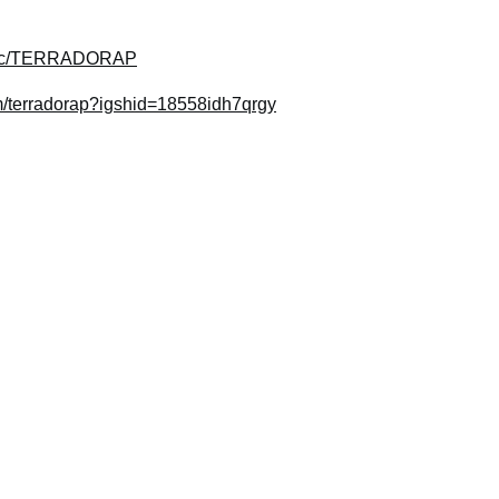
om/c/TERRADORAP
om/terradorap?igshid=18558idh7qrgy