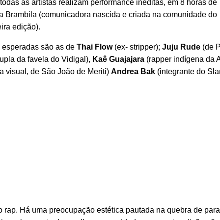
 todas as artistas realizam performance inéditas, em 8 horas de
a Brambila (comunicadora nascida e criada na comunidade do
ira edição).
s esperadas são as de
Thai Flow
(ex- stripper);
Juju Rude
(de 
upla da favela do Vidigal),
Kaê Guajajara
(rapper indígena da 
ta visual, de São João de Meriti)
Andrea Bak
(integrante do Sl
a no rap. Há uma preocupação estética pautada na quebra de pa