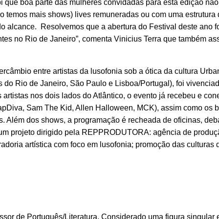
bi que boa parte das mulheres convidadas para esta edição nã
não temos mais shows) lives remuneradas ou com uma estrutura 
do alcance. Resolvemos que a abertura do Festival deste ano 
tes no Rio de Janeiro”, comenta Vinicius Terra que também as
ercâmbio entre artistas da lusofonia sob a ótica da cultura Urba
do Rio de Janeiro, São Paulo e Lisboa/Portugal), foi vivencia
artistas nos dois lados do Atlântico, o evento já recebeu e con
apDiva, Sam The Kid, Allen Halloween, MCK), assim como os br
os. Além dos shows, a programação é recheada de oficinas, deb
um projeto dirigido pela REPPRODUTORA: agência de produç
radoria artística com foco em lusofonia; promoção das culturas 
fessor de Português/Literatura. Considerado uma figura singular 