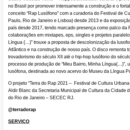
no Brasil por promover intensamente a construção e o forta
conceito “Rap Lusófono” com a curadoria do Festival de C
Paulo, Rio de Janeiro e Lisboa) desde 2013 e da exposição
país desde 2017, tendo marcado presença como palco da FL
colaborações em mixtapes, eps, singles e projetos parale
Língua {…}” trouxe a proposta de descolonização da lusof
Atlântico e na construção de nosso país. O disco remonta to
trovadorismo do século XII até o hip-hop lusófono do sécul
processo de produção de “Meu Bairro, Minha Língua{…}”, 
lusófona, destinada ao novo acervo do Museu da Língua Po
O projeto “Terra do Rap 2021 – Festival de Cultura Urbana
Aldir Blanc da Secretaria Municipal de Cultura da Cidade 
do Rio de Janeiro – SECEC RJ.
@terradorap
SERVIÇO