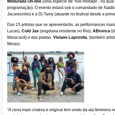
Misturada On-line
(uma espécie de “live-mixtape”, na qual
programação). O evento estará sob o comandado de Natáli
Jacarezinho) e a Dj Tamy (atuante no festival desde a prime
Das 15 artistas que se apresentarão, as performances mai
Lucas),
Cold Jas
(angolana residente no Rio),
ABronca
(d
Maracanã) e das poetas
Viviane Laprovita
, (também artis
Minas).
“A cena mais criativa e original tem vindo da ala feminin