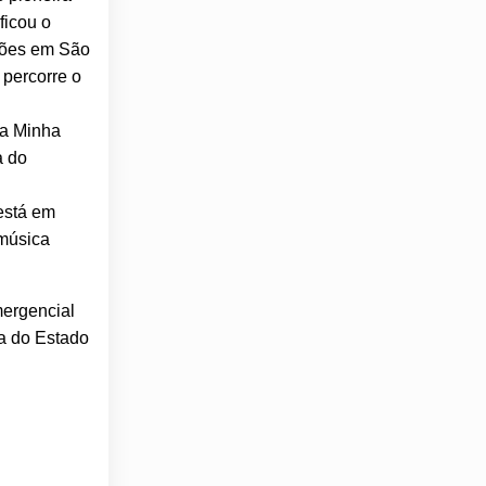
ficou o
ições em São
 percorre o
 a Minha
a do
 está em
 música
mergencial
va do Estado