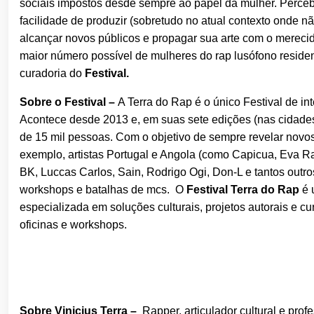
sociais impostos desde sempre ao papel da mulher. Perce
facilidade de produzir (sobretudo no atual contexto onde 
alcançar novos públicos e propagar sua arte com o mereci
maior número possível de mulheres do rap lusófono residen
curadoria do
Festival.
Sobre o Festival –
A Terra do Rap é o único Festival de int
Acontece desde 2013 e, em suas sete edições (nas cidades 
de 15 mil pessoas. Com o objetivo de sempre revelar novos 
exemplo, artistas Portugal e Angola (como Capicua, Eva R
BK, Luccas Carlos, Sain, Rodrigo Ogi, Don-L e tantos outr
workshops e batalhas de mcs. O
Festival Terra do Rap
é 
especializada em soluções culturais, projetos autorais e cu
oficinas e workshops.
Sobre Vinicius Terra –
Rapper, articulador cultural e pro