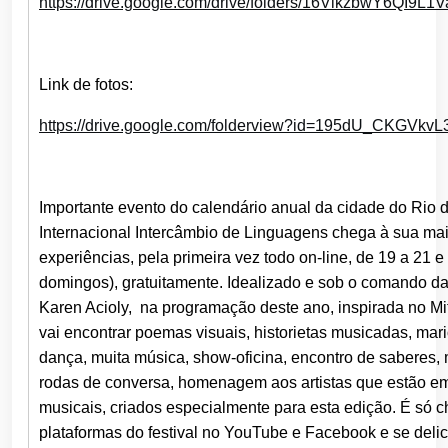
https://drive.google.com/
drive/folders/
16VikzbwY6QI9L1
Link de fotos:
https://drive.google.com/
folderview?id=195dU_
CKGVkvL
Importante evento do calendário anual da cidade do Rio de
Internacional Intercâmbio de Linguagens chega à sua mai
experiências, pela primeira vez todo on-line, de 19 a 21 
domingos), gratuitamente. Idealizado e sob o comando da
Karen Acioly, na programação deste ano, inspirada no Mi
vai encontrar poemas visuais, historietas musicadas, mar
dança, muita música, show-oficina, encontro de saberes, m
rodas de conversa, homenagem aos artistas que estão em
musicais, criados especialmente para esta edição. É só ch
plataformas do festival no YouTube e Facebook e se deli