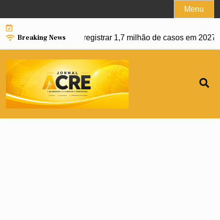
Skip
Menu
to
content
Breaking News
e e Brasil pode registrar 1,7 milhão de casos em 2027 |
Usuca