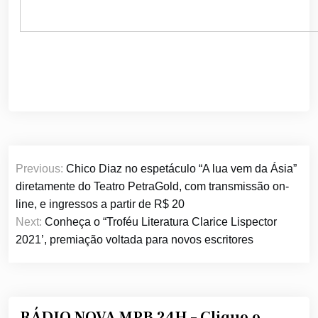
Navegação
Previous:
Chico Diaz no espetáculo “A lua vem da Ásia”
de
diretamente do Teatro PetraGold, com transmissão on-
Post
line, e ingressos a partir de R$ 20
Next:
Conheça o “Troféu Literatura Clarice Lispector
2021’, premiação voltada para novos escritores
RÁDIO NOVA MPB 24H – Clique e