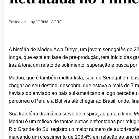
Posted on
by
JORNAL ACRE
A história de Modou Awa Dieye, um jovem senegalês de 22 a
longa, que está em fase de pré-produção, terá início das g
traz à tona um relato de sofrimento, superação e busca por 
Modou, que é também multiartista, saiu do Senegal em busc
chegar ao seu destino, descobriu que estava a mais de 7 mi
havia sido enviado ao país sul-americano e logo percebeu q
percorreu o Peru e a Bolívia até chegar ao Brasil, onde, fi
Sua trajetória dramática serve de inspiração para o filme
Ma
Modou é um reflexo de tantas outras enfrentadas por refu
Rio Grande do Sul registrou o maior número de autorizaçõe
marcando um crescimento de 103,4% em relação ao ano de