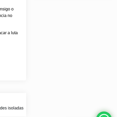
onsigo o
ncia no
car a luta
des isoladas