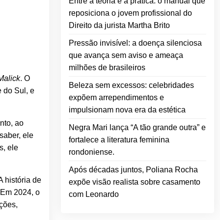
Entre a teoria e a prática: o manual que
reposiciona o jovem profissional do
Direito da jurista Martha Brito
Pressão invisível: a doença silenciosa
que avança sem aviso e ameaça
milhões de brasileiros
Malick
. O
Beleza sem excessos: celebridades
 do Sul, e
expõem arrependimentos e
impulsionam nova era da estética
nto, ao
Negra Mari lança “A tão grande outra” e
saber, ele
fortalece a literatura feminina
s, ele
rondoniense.
Após décadas juntos, Poliana Rocha
A história de
expõe visão realista sobre casamento
 Em 2024, o
com Leonardo
ções,