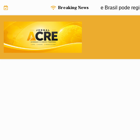
Skip
Breaking News
iño pode impulsionar avanço da dengue e Brasil pode registra
to
content