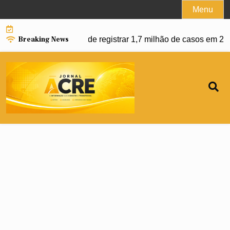
Skip
Menu
to
content
Breaking News
 dengue e Brasil pode registrar 1,7 milhão de casos em 2027 