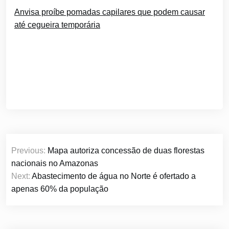
Anvisa proíbe pomadas capilares que podem causar
até cegueira temporária
Navegação
Previous:
Mapa autoriza concessão de duas florestas
de
nacionais no Amazonas
Post
Next:
Abastecimento de água no Norte é ofertado a
apenas 60% da população