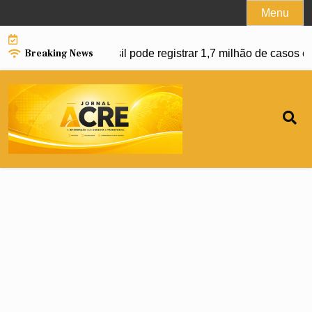
Skip
Menu
to
content
Breaking News
ço da dengue e Brasil pode registrar 1,7 milhão de casos em 