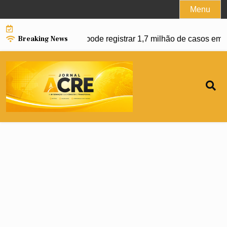
Skip
Menu
to
content
Breaking News
da dengue e Brasil pode registrar 1,7 milhão de casos em 202