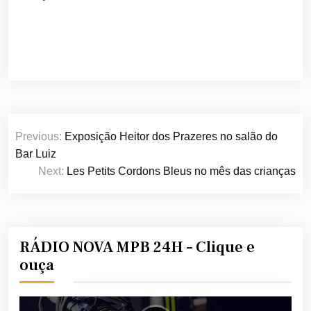
Navegação
Previous:
Exposição Heitor dos Prazeres no salão do
de
Bar Luiz
Post
Next:
Les Petits Cordons Bleus no mês das crianças
RÁDIO NOVA MPB 24H – Clique e
ouça