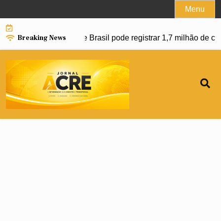
Skip
Menu
to
content
Breaking News
r avanço da dengue e Brasil pode registrar 1,7 milhão de cas