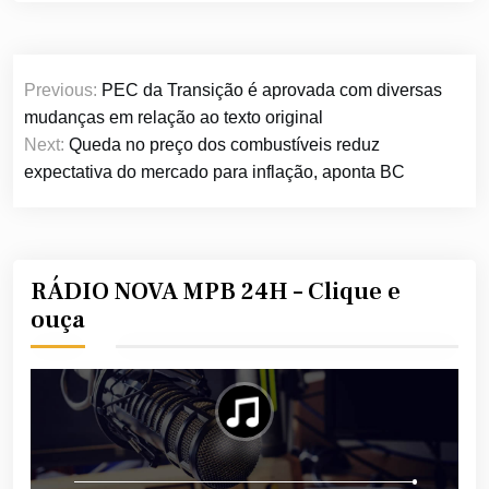
Navegação
Previous:
PEC da Transição é aprovada com diversas
de
mudanças em relação ao texto original
Post
Next:
Queda no preço dos combustíveis reduz
expectativa do mercado para inflação, aponta BC
RÁDIO NOVA MPB 24H – Clique e
ouça