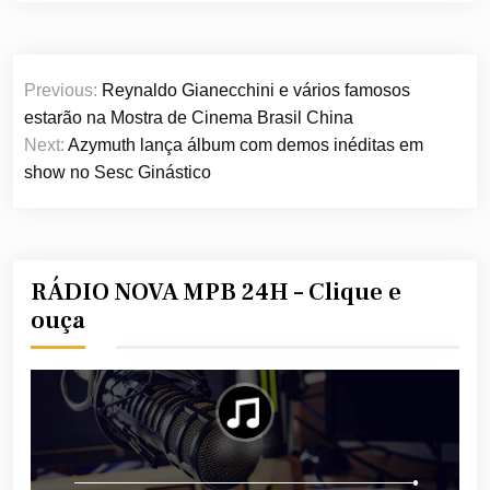
Navegação
Previous:
Reynaldo Gianecchini e vários famosos
de
estarão na Mostra de Cinema Brasil China
Post
Next:
Azymuth lança álbum com demos inéditas em
show no Sesc Ginástico
RÁDIO NOVA MPB 24H – Clique e
ouça