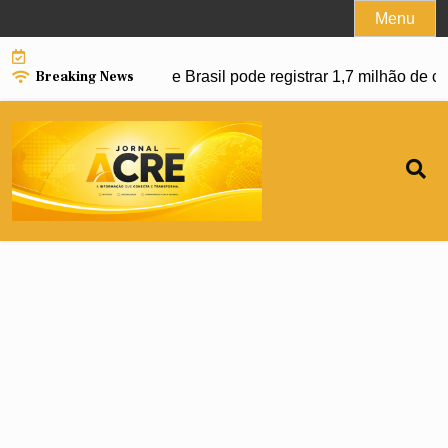
Skip
Menu
to
content
Breaking News
ar avanço da dengue e Brasil pode registrar 1,7 milhão de ca