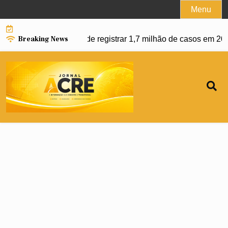
Skip
Menu
to
content
Breaking News
gue e Brasil pode registrar 1,7 milhão de casos em 2027 |
Usu