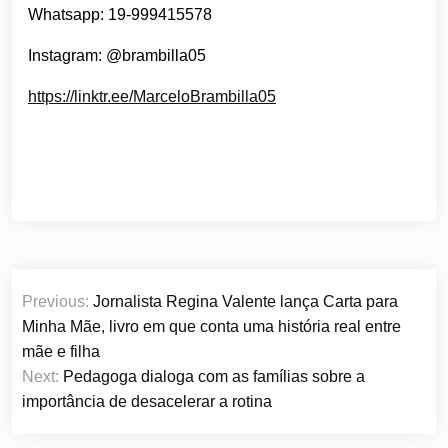
Whatsapp: 19-999415578
Instagram: @brambilla05
https://linktr.ee/MarceloBrambilla05
Navegação
Previous:
Jornalista Regina Valente lança Carta para
de
Minha Mãe, livro em que conta uma história real entre
Post
mãe e filha
Next:
Pedagoga dialoga com as famílias sobre a
importância de desacelerar a rotina