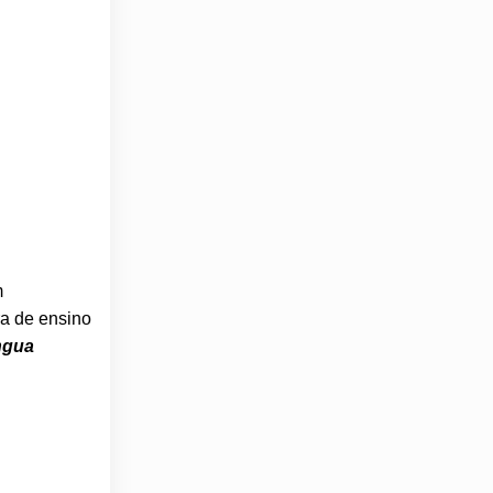
m
a de ensino
ngua