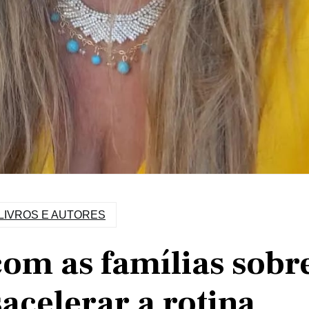
LIVROS E AUTORES
om as famílias sobr
acelerar a rotina