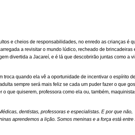
ultos e cheios de responsabilidades, no enredo as crianças é q
rregada a revisitar o mundo lúdico, recheado de brincadeiras 
m divertida a Jacareí, e é lá que descobrirão juntas como a v
em troca quando ela vê a oportunidade de incentivar o espírito d
ulta sempre será mais feliz se cada um puder fazer o que gos
er o que quiserem, professora como ela ou, também, maquinista
icas, dentistas, professoras e especialistas. E por que não,
eninas aprendemos a lição. Somos meninas e a força está entre 