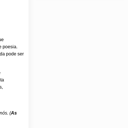
ue
e poesia.
ida pode ser
e
ta
s,
nós. (
As